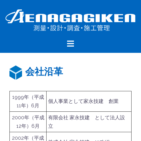
コ
ン
テ
ン
ツ
へ
ス
キ
会社沿革
ッ
プ
1999年（平成
個人事業として家永技建 創業
11年）6月
2000年（平成
有限会社 家永技建 として法人設
12年）6月
立
2002年（平成